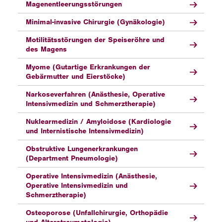
Magenentleerungsstörungen
Minimal-invasive Chirurgie (Gynäkologie)
Motilitätsstörungen der Speiseröhre und
des Magens
Myome (Gutartige Erkrankungen der
Gebärmutter und Eierstöcke)
Narkoseverfahren (Anästhesie, Operative
Intensivmedizin und Schmerztherapie)
Nuklearmedizin / Amyloidose (Kardiologie
und Internistische Intensivmedizin)
Obstruktive Lungenerkrankungen
(Department Pneumologie)
Operative Intensivmedizin (Anästhesie,
Operative Intensivmedizin und
Schmerztherapie)
Osteoporose (Unfallchirurgie, Orthopädie