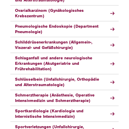
und Alterstraumatologie)
Ovarialkarzinom (Gynäkologisches
Krebszentrum)
Pneumologische Endoskopie (Department
Pneumologie)
Schilddrüsenerkrankungen (Allgemein-,
Viszeral- und Gefäßchirurgie)
Schlaganfall und andere neurologische
Erkrankungen (Akutgeriatrie und
Frührehabilitation)
Schlüsselbein (Unfallchirurgie, Orthopädie
und Alterstraumatologie)
Schmerztherapie (Anästhesie, Operative
Intensivmedizin und Schmerztherapie)
Sportkardiologie (Kardiologie und
Internistische Intensivmedizin)
Sportverletzungen (Unfallchirurgie,