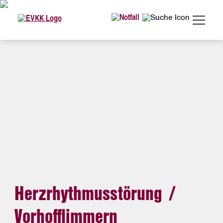
Herzrhythmusstörung /
Vorhofflimmern
Herzrythmusstörung /