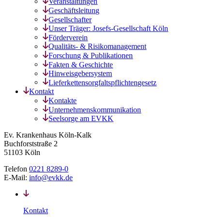
Veranstaltungen
Geschäftsleitung
Gesellschafter
Unser Träger: Josefs-Gesellschaft Köln
Förderverein
Qualitäts- & Risikomanagement
Forschung & Publikationen
Fakten & Geschichte
Hinweisgebersystem
Lieferkettensorgfaltspflichtengesetz
Kontakt
Kontakte
Unternehmenskommunikation
Seelsorge am EVKK
Ev. Krankenhaus Köln-Kalk
Buchforststraße 2
51103 Köln
Telefon
0221 8289-0
E-Mail:
info@evkk.de
Kontakt