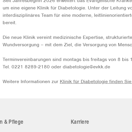
Seit Jahresbeginn 2026 erweitert das Evangelische Krank
um eine eigene Klinik für Diabetologie. Unter der Leitung v
interdisziplinäres Team für eine moderne, leitlinienorienti
bereit.
Die neue Klinik vereint medizinische Expertise, strukturiert
Wundversorgung – mit dem Ziel, die Versorgung von Mensch
Terminvereinbarungen sind montags bis freitags von 8 bis 
Tel. 0221 8289-2180 oder diabetologie@evkk.de
Weitere Informationen zur
Klinik für Diabetologie finden Sie
n & Pflege
Karriere