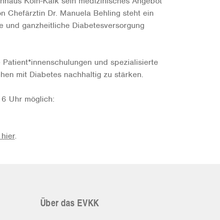
enhaus Köln-Kalk sein medizinisches Angebot
on Chefärztin Dr. Manuela Behling steht ein
erte und ganzheitliche Diabetesversorgung
e Patient*innenschulungen und spezialisierte
en mit Diabetes nachhaltig zu stärken.
16 Uhr möglich:
 hier
.
Über das EVKK