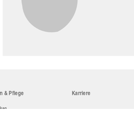
n & Pflege
Karriere
iken
ge
ren