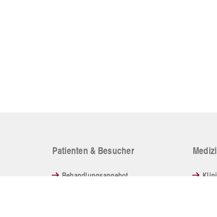
Patienten & Besucher
Medizi
Behandlungsangebot
Klin
Besucherinformation
Pfle
Lage & Anfahrt
Zent