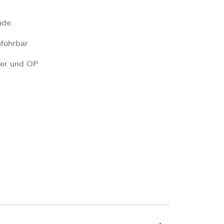
nde.
führbar
mer und OP