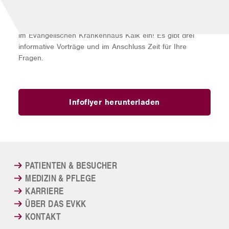
Schaufensterkrankheit, Krampfadern – haben Sie Fragen
oder Probleme?
Unsere Experten laden Sie herzlich zum Gefäßtag 2022
im Evangelischen Krankenhaus Kalk ein! Es gibt drei
informative Vorträge und im Anschluss Zeit für Ihre
Fragen.
Infoflyer herunterladen
PATIENTEN & BESUCHER
MEDIZIN & PFLEGE
KARRIERE
ÜBER DAS EVKK
KONTAKT