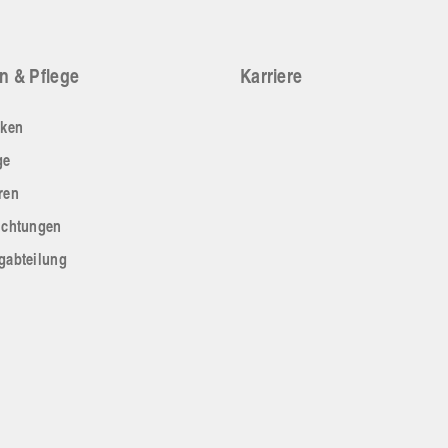
n & Pflege
Karriere
iken
ge
ren
ichtungen
gabteilung