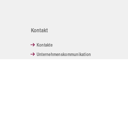
Kontakt
Kontakte
Unternehmenskommunikation
Seelsorge am EVKK
Ev. Krankenhaus Köln-Kalk
Telef
Buchforststraße 2
E-Mail
51103 Köln