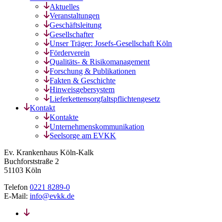
Aktuelles
Veranstaltungen
Geschäftsleitung
Gesellschafter
Unser Träger: Josefs-Gesellschaft Köln
Förderverein
Qualitäts- & Risikomanagement
Forschung & Publikationen
Fakten & Geschichte
Hinweisgebersystem
Lieferkettensorgfaltspflichtengesetz
Kontakt
Kontakte
Unternehmenskommunikation
Seelsorge am EVKK
Ev. Krankenhaus Köln-Kalk
Buchforststraße 2
51103 Köln
Telefon
0221 8289-0
E-Mail:
info@evkk.de