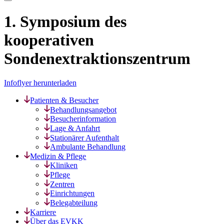
1. Symposium des
kooperativen
Sondenextraktionszentrum
Infoflyer herunterladen
Patienten & Besucher
Behandlungsangebot
Besucherinformation
Lage & Anfahrt
Stationärer Aufenthalt
Ambulante Behandlung
Medizin & Pflege
Kliniken
Pflege
Zentren
Einrichtungen
Belegabteilung
Karriere
Über das EVKK