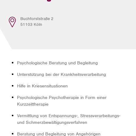
Ein Aufenthalt im Krankenhaus ist immer auch eine
Buchforststraße 2
Ausnahmesituation. Verunsicherungen und Ängste sind
51103 Köln
vollkommen normal. Wir nehmen Ihre Sorgen ernst und
helfen Ihnen, mit dieser schwierigen Situation
zurechtzukommen.
Psychologische Beratung und Begleitung
Unterstützung bei der Krankheitsverarbeitung
Hilfe in Kriesensituationen
Psychologische Psychotherapie in Form einer
Kurzzeittherapie
Vermittlung von Entspannungs-, Stressverarbeitungs-
und Schmerzbewältigungsverfahren
Beratung und Begleitung von Angehörigen